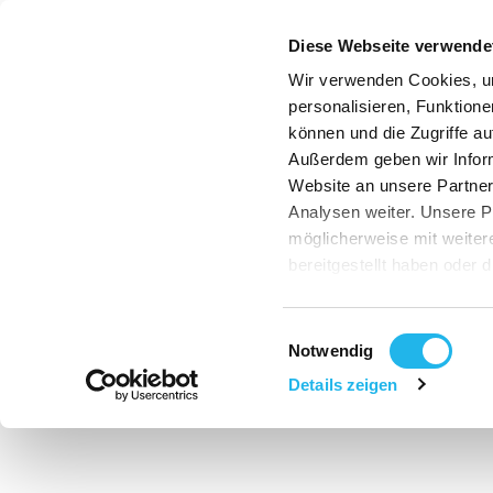
Diese Webseite verwende
Wir verwenden Cookies, u
personalisieren, Funktione
können und die Zugriffe au
Außerdem geben wir Infor
Website an unsere Partner
Analysen weiter. Unsere P
möglicherweise mit weite
bereitgestellt haben oder 
Dienste gesammelt haben
Indem Sie auf "Cookies zul
Einwilligungsauswahl
gemäß Art. 49 Abs.1 S.1 li
Notwendig
die USA übermittelt werd
Details zeigen
Gerichtshof handelt es si
kein mit der EU vergleich
besteht daher insbesonder
US-Behörden zu Kontroll