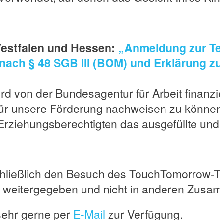
-Westfalen und Hessen:
„Anmeldung zur Te
ach § 48 SGB III (BOM) und Erklärung z
rd von der Bundesagentur für Arbeit finanzie
für unsere Förderung nachweisen zu können
rziehungsberechtigten das ausgefüllte und
Facebook
Instagram
YouTube
hließlich den Besuch des TouchTomorrow-
cht weitergegeben und nicht in anderen Zu
sehr gerne per
E-Mail
zur Verfügung.