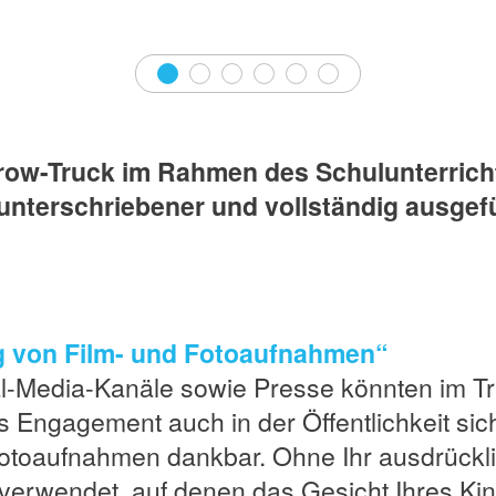
1
2
3
4
5
6
ow-Truck im Rahmen des Schulunterricht
nterschriebener und vollständig ausgefü
g von Film- und Fotoaufnahmen“
cial-Media-Kanäle sowie Presse könnten im 
Engagement auch in der Öffentlichkeit sic
d Fotoaufnahmen dankbar. Ohne Ihr ausdrück
er verwendet, auf denen das Gesicht Ihres Ki