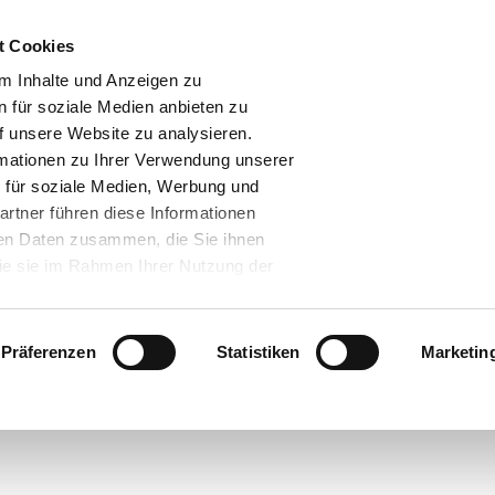
t Cookies
m Inhalte und Anzeigen zu
n für soziale Medien anbieten zu
f unsere Website zu analysieren.
mationen zu Ihrer Verwendung unserer
 für soziale Medien, Werbung und
artner führen diese Informationen
ren Daten zusammen, die Sie ihnen
die sie im Rahmen Ihrer Nutzung der
.
assen" klicken, willigen Sie zugleich
t. a) DS-GVO ein, dass Ihre Daten in
Präferenzen
Statistiken
Marketin
en. Gemäß dem Europäischen
ch bei den USA um ein Land, welches
bares Datenschutzniveau hat. Es
Zum Seiteninhalt
e das Risiko, dass Ihre Daten durch
- und zu Überwachungszwecken