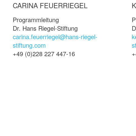
CARINA FEUERRIEGEL
Programmleitung
P
Dr. Hans Riegel-Stiftung
D
carina.feuerriegel@hans-riegel-
k
stiftung.com
s
+49 (0)228 227 447-16
+
Facebook
Instagram
YouTube