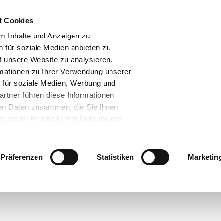
t Cookies
m Inhalte und Anzeigen zu
n für soziale Medien anbieten zu
f unsere Website zu analysieren.
mationen zu Ihrer Verwendung unserer
 für soziale Medien, Werbung und
artner führen diese Informationen
ren Daten zusammen, die Sie ihnen
die sie im Rahmen Ihrer Nutzung der
.
assen" klicken, willigen Sie zugleich
t. a) DS-GVO ein, dass Ihre Daten in
Präferenzen
Statistiken
Marketin
en. Gemäß dem Europäischen
ch bei den USA um ein Land, welches
bares Datenschutzniveau hat. Es
Zum Seiteninhalt
e das Risiko, dass Ihre Daten durch
- und zu Überwachungszwecken