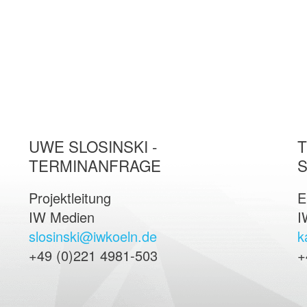
UWE SLOSINSKI -
T
TERMINANFRAGE
Projektleitung
E
IW Medien
I
slosinski@iwkoeln.de
k
+49 (0)221 4981-503
+