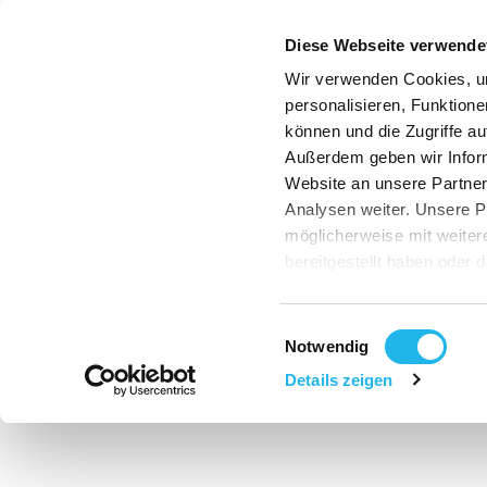
Diese Webseite verwende
Wir verwenden Cookies, u
personalisieren, Funktione
können und die Zugriffe au
Außerdem geben wir Infor
Website an unsere Partner
Analysen weiter. Unsere P
möglicherweise mit weite
bereitgestellt haben oder 
Dienste gesammelt haben
Indem Sie auf "Cookies zul
Einwilligungsauswahl
gemäß Art. 49 Abs.1 S.1 li
Notwendig
die USA übermittelt werd
Details zeigen
Gerichtshof handelt es si
kein mit der EU vergleich
besteht daher insbesonder
US-Behörden zu Kontroll