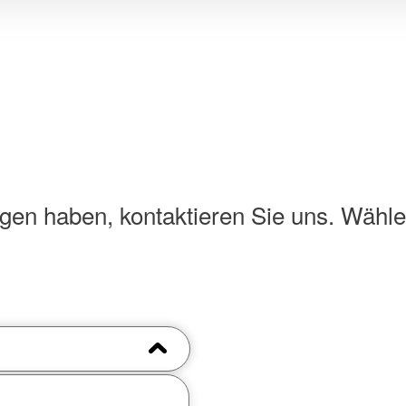
dass hiergegen Rechtsmittel zur
ie auf "Nur notwendige Cookies"
ittlung statt. Weitere Informationen
Daten finden Sie in unserer
en haben, kontaktieren Sie uns. Wähle