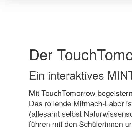
verarbeitet werden, ohne 
Verfügung stehen. Wenn S
klicken, findet keine Überm
über die Verwendung Ihrer 
Datenschutzerklärung
Der TouchTomo
Ein interaktives MINT
Mit TouchTomorrow begeistern 
Das rollende Mitmach-Labor ist
(allesamt selbst Naturwissens
führen mit den Schülerinnen u