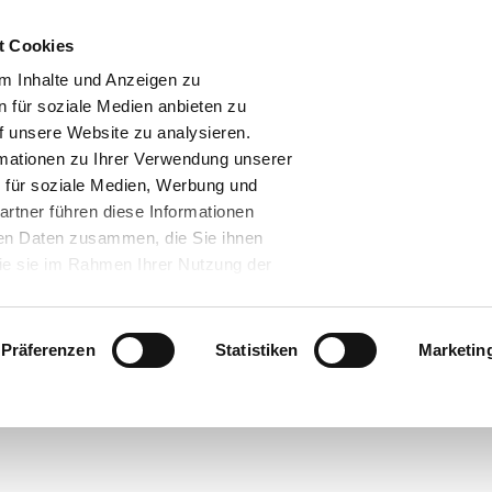
t Cookies
m Inhalte und Anzeigen zu
n für soziale Medien anbieten zu
f unsere Website zu analysieren.
mationen zu Ihrer Verwendung unserer
 für soziale Medien, Werbung und
artner führen diese Informationen
Video abspielen
ren Daten zusammen, die Sie ihnen
die sie im Rahmen Ihrer Nutzung der
.
assen" klicken, willigen Sie zugleich
Projektvideo starten
t. a) DS-GVO ein, dass Ihre Daten in
Präferenzen
Statistiken
Marketin
en. Gemäß dem Europäischen
ch bei den USA um ein Land, welches
bares Datenschutzniveau hat. Es
Zum Seiteninhalt
e das Risiko, dass Ihre Daten durch
- und zu Überwachungszwecken