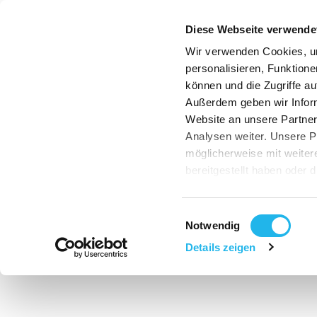
Diese Webseite verwende
Wir verwenden Cookies, u
personalisieren, Funktione
können und die Zugriffe au
Außerdem geben wir Infor
Website an unsere Partner
Analysen weiter. Unsere P
möglicherweise mit weite
bereitgestellt haben oder 
Dienste gesammelt haben
Indem Sie auf "Cookies zul
Einwilligungsauswahl
gemäß Art. 49 Abs.1 S.1 li
Notwendig
die USA übermittelt werd
Details zeigen
Gerichtshof handelt es si
kein mit der EU vergleich
besteht daher insbesonder
US-Behörden zu Kontroll