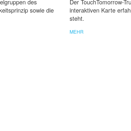
ielgruppen des
Der TouchTomorrow-Truc
itsprinzip sowie die
interaktiven Karte erfa
steht.
MEHR