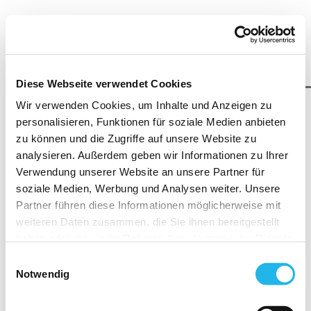
Diese Webseite verwendet Cookies
Wir verwenden Cookies, um Inhalte und Anzeigen zu
personalisieren, Funktionen für soziale Medien anbieten
zu können und die Zugriffe auf unsere Website zu
analysieren. Außerdem geben wir Informationen zu Ihrer
Verwendung unserer Website an unsere Partner für
soziale Medien, Werbung und Analysen weiter. Unsere
Partner führen diese Informationen möglicherweise mit
Zum Seiteninhalt
weiteren Daten zusammen, die Sie ihnen bereitgestellt
haben oder die sie im Rahmen Ihrer Nutzung der Dienste
gesammelt haben.
Einwilligungsauswahl
Indem Sie auf "Cookies zulassen" klicken, willigen Sie
Notwendig
zugleich gemäß Art. 49 Abs.1 S.1 lit. a) DS-GVO ein,
Mobile Erlebniswelt 360°
dass Ihre Daten in die USA übermittelt werden. Gemäß