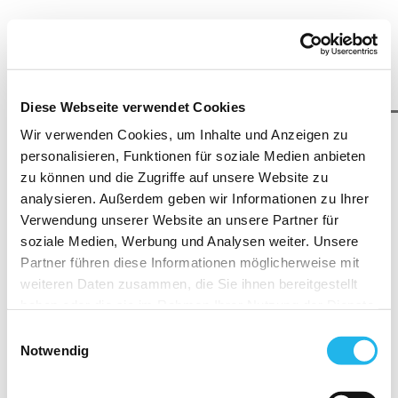
Diese Webseite verwendet Cookies
Wir verwenden Cookies, um Inhalte und Anzeigen zu
personalisieren, Funktionen für soziale Medien anbieten
zu können und die Zugriffe auf unsere Website zu
analysieren. Außerdem geben wir Informationen zu Ihrer
Verwendung unserer Website an unsere Partner für
soziale Medien, Werbung und Analysen weiter. Unsere
Partner führen diese Informationen möglicherweise mit
Zum Seiteninhalt
weiteren Daten zusammen, die Sie ihnen bereitgestellt
haben oder die sie im Rahmen Ihrer Nutzung der Dienste
gesammelt haben.
Einwilligungsauswahl
Indem Sie auf "Cookies zulassen" klicken, willigen Sie
Notwendig
zugleich gemäß Art. 49 Abs.1 S.1 lit. a) DS-GVO ein,
How to robot –
dass Ihre Daten in die USA übermittelt werden. Gemäß